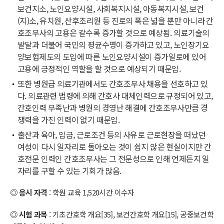
보건지소, 노인요양시설, 사회복지시설, 아동복지시설, 보건
(지)소, 유치원, 산후조리원 등 진로의 폭은 넓을 뿐만 아니라 간
호조무사의 고용은 갈수록 증가할 것으로 예상됨. 의료기술의
발달과 더불어 국민의 평균수명이 증가하고 있고, 노인장기요
양보험제도의 도입에 따른 노인요양시설이 증가일로에 있어
고용에 긍정적인 역할을 할 것으로 예상되기 때문임.
또한 병원급 의료기관에서도 간호조무사 채용을 선호하고 있
다. 의료관련 법령에 의해 간호사 대체인력으로 규정되어 있고,
간호인력 부족난과 병원의 경영난 해결에 간호조무사만큼 경
쟁력을 가진 인력이 없기 때문임.
출산과 육아, 임금, 근로조건 등의 사유로 근로현장을 떠났던
여성이 다시 일자리로 돌아오는 것이 쉽지 않은 현실이지만 간
호전문 인력인 간호조무사는 그 전문성으로 인해 언제든지 일
자리를 구할 수 있는 기회가 많음.
◎ 응시 자격
: 학원 교육 1,520시간 이수자
◎ 시험 과목
: 기초간호학 개요[35], 보건간호학 개요[15], 공중보건학